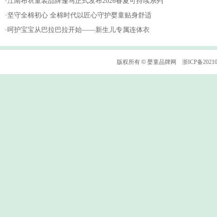
·
江南布衣童装品牌蓬马正式发布2026春夏可持续系列
·
坚守全棉初心 全棉时代以匠心守护婴童贴身舒适
·
呵护宝宝从巴拉巴拉开始——新生儿专属连体衣
版权所有
©
婴童品牌网
浙ICP备2021