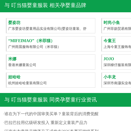
与
叮当猫婴童服装
相关孕婴童品牌
婴姿坊
时尚小鱼
广东婴姿坊婴童用品实业有限公司(婴姿坊童装、舒
广州菲勋贸易有
舒乐婴童洗护)
“MIFEIMAO”（米菲猫）
今童王
广州雨晨服饰有限公司（米菲猫）
上海今童王服饰
米娜
JOJO
香港米娜童装公司
深圳棣仔服装有
娃哈哈
小丰龙
杭州娃哈哈童装有限公司
深圳市南灏实业
与
叮当猫婴童服装
同类孕婴童行业资讯
·
谁在为下一代的中国审美买单？童装背后的消费觉醒
·
巴拉巴拉用亿级研发投入 重新定义童装产品力